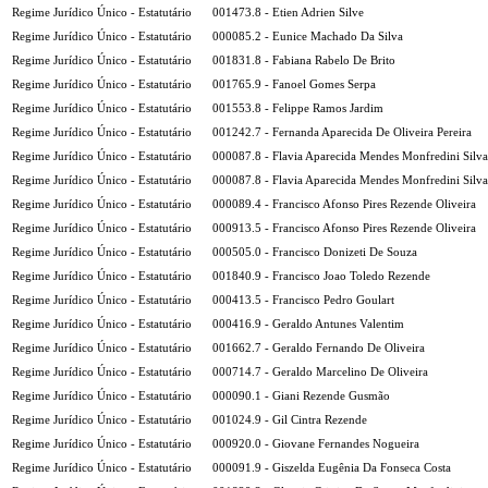
Regime Jurídico Único - Estatutário
001473.8 - Etien Adrien Silve
Regime Jurídico Único - Estatutário
000085.2 - Eunice Machado Da Silva
Regime Jurídico Único - Estatutário
001831.8 - Fabiana Rabelo De Brito
Regime Jurídico Único - Estatutário
001765.9 - Fanoel Gomes Serpa
Regime Jurídico Único - Estatutário
001553.8 - Felippe Ramos Jardim
Regime Jurídico Único - Estatutário
001242.7 - Fernanda Aparecida De Oliveira Pereira
Regime Jurídico Único - Estatutário
000087.8 - Flavia Aparecida Mendes Monfredini Silva
Regime Jurídico Único - Estatutário
000087.8 - Flavia Aparecida Mendes Monfredini Silva
Regime Jurídico Único - Estatutário
000089.4 - Francisco Afonso Pires Rezende Oliveira
Regime Jurídico Único - Estatutário
000913.5 - Francisco Afonso Pires Rezende Oliveira
Regime Jurídico Único - Estatutário
000505.0 - Francisco Donizeti De Souza
Regime Jurídico Único - Estatutário
001840.9 - Francisco Joao Toledo Rezende
Regime Jurídico Único - Estatutário
000413.5 - Francisco Pedro Goulart
Regime Jurídico Único - Estatutário
000416.9 - Geraldo Antunes Valentim
Regime Jurídico Único - Estatutário
001662.7 - Geraldo Fernando De Oliveira
Regime Jurídico Único - Estatutário
000714.7 - Geraldo Marcelino De Oliveira
Regime Jurídico Único - Estatutário
000090.1 - Giani Rezende Gusmão
Regime Jurídico Único - Estatutário
001024.9 - Gil Cintra Rezende
Regime Jurídico Único - Estatutário
000920.0 - Giovane Fernandes Nogueira
Regime Jurídico Único - Estatutário
000091.9 - Giszelda Eugênia Da Fonseca Costa