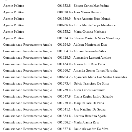
Agente Político
001652.8 - Edison Carlos Manfredini
Agente Político
000328.6 - Joao Mauro Bernardo
Agente Político
001680.9 - Jorge Antonio Brito Murad
Agente Político
000786.6 - Luiza Marcia Serpa Mendonca
Agente Político
001655.2 - Maria Cristina Machado
Agente Político
001324.3 - Silvana Maria Da Silva Mendonça
Comissionado Recrutamento Amplo
001694.0 - Adilson Manfredini Dias
Comissionado Recrutamento Amplo
001664.3 - Adriani Fernandes Silva
Comissionado Recrutamento Amplo
001828.5 - Alessandra Lancetti Avelino
Comissionado Recrutamento Amplo
001434.0 - Alvaro Luiz Rosa Faria
Comissionado Recrutamento Amplo
001860.7 - Amanda Gomes Torres Noronha
Comissionado Recrutamento Amplo
000764.2 - Aparecida Maria Dos Santos Fernandes
Comissionado Recrutamento Amplo
001673.4 - Delcio Francisco Da Silva
Comissionado Recrutamento Amplo
001739.4 - Elton Carlos Raimundo
Comissionado Recrutamento Amplo
001647.9 - Flavia Regina Izidro Salgado
Comissionado Recrutamento Amplo
001279.0 - Joaquim Jose De Faria
Comissionado Recrutamento Amplo
001641.1 - Jose Natalino De Souza
Comissionado Recrutamento Amplo
001634.6 - Laercio Benedito Sgarbi
Comissionado Recrutamento Amplo
001636.2 - Maria Joanita Rosa
Comissionado Recrutamento Amplo
001677.6 - Paulo Alexandre Da Silva