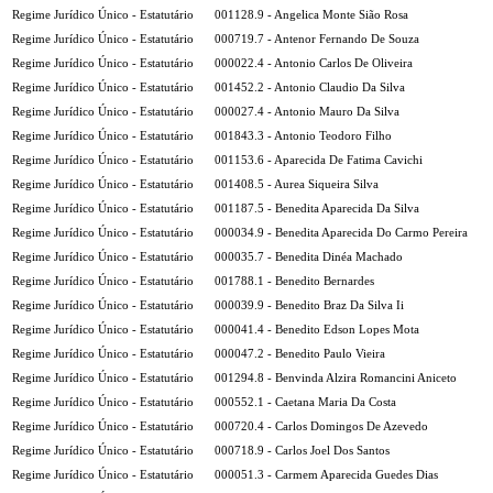
Regime Jurídico Único - Estatutário
001128.9 - Angelica Monte Sião Rosa
Regime Jurídico Único - Estatutário
000719.7 - Antenor Fernando De Souza
Regime Jurídico Único - Estatutário
000022.4 - Antonio Carlos De Oliveira
Regime Jurídico Único - Estatutário
001452.2 - Antonio Claudio Da Silva
Regime Jurídico Único - Estatutário
000027.4 - Antonio Mauro Da Silva
Regime Jurídico Único - Estatutário
001843.3 - Antonio Teodoro Filho
Regime Jurídico Único - Estatutário
001153.6 - Aparecida De Fatima Cavichi
Regime Jurídico Único - Estatutário
001408.5 - Aurea Siqueira Silva
Regime Jurídico Único - Estatutário
001187.5 - Benedita Aparecida Da Silva
Regime Jurídico Único - Estatutário
000034.9 - Benedita Aparecida Do Carmo Pereira
Regime Jurídico Único - Estatutário
000035.7 - Benedita Dinéa Machado
Regime Jurídico Único - Estatutário
001788.1 - Benedito Bernardes
Regime Jurídico Único - Estatutário
000039.9 - Benedito Braz Da Silva Ii
Regime Jurídico Único - Estatutário
000041.4 - Benedito Edson Lopes Mota
Regime Jurídico Único - Estatutário
000047.2 - Benedito Paulo Vieira
Regime Jurídico Único - Estatutário
001294.8 - Benvinda Alzira Romancini Aniceto
Regime Jurídico Único - Estatutário
000552.1 - Caetana Maria Da Costa
Regime Jurídico Único - Estatutário
000720.4 - Carlos Domingos De Azevedo
Regime Jurídico Único - Estatutário
000718.9 - Carlos Joel Dos Santos
Regime Jurídico Único - Estatutário
000051.3 - Carmem Aparecida Guedes Dias