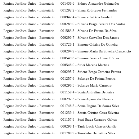
Regime Jurídico Único - Estatutário
001436.6 - Sidney Alexandre Guimarães
Regime Jurídico Único - Estatutário
001292.2 - Silma Rodrigues Fernandes
Regime Jurídico Único - Estatutário
000942.4 - Silmara Patricia Goulart
Regime Jurídico Único - Estatutário
000289.0 - Silvana Braga Pereira Dos Santos
Regime Jurídico Único - Estatutário
001583.5 - Silvana De Fatima Da Silva
Regime Jurídico Único - Estatutário
000290.7 - Silvane Carvalho Dos Santos
Regime Jurídico Único - Estatutário
001726.1 - Simone Cristina De Oliveira
Regime Jurídico Único - Estatutário
000294.9 - Simone Maria Da Silveira Crescencio
Regime Jurídico Único - Estatutário
000549.8 - Simone Pereira Lima E Silva
Regime Jurídico Único - Estatutário
000548.0 - Sirlei Macena Martins
Regime Jurídico Único - Estatutário
000295.7 - Sirlene Braga Carneiro Pereira
Regime Jurídico Único - Estatutário
001257.6 - Solange De Fatima Pereira
Regime Jurídico Único - Estatutário
000296.5 - Solange Maria Carneiro
Regime Jurídico Único - Estatutário
001159.4 - Sonia Andrelina De Paiva
Regime Jurídico Único - Estatutário
000297.3 - Sonia Aparecida Oliveira
Regime Jurídico Único - Estatutário
001748.5 - Sonia Regina De Souza Silva
Regime Jurídico Único - Estatutário
001239.4 - Soraia Cristina Costa Silveira
Regime Jurídico Único - Estatutário
001157.8 - Suzi Braga Carneiro Galvao
Regime Jurídico Único - Estatutário
000298.1 - Tania Lucia Chaves Galvão
Regime Jurídico Único - Estatutário
001789.9 - Terezinha De Fátima Silva