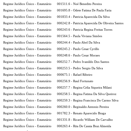
Regime Jurídico Único - Estatutário
001511.6 - Noé Benedito Pereira
Regime Jurídico Único - Estatutário
001695.8 - Odete Fatima De Paula Faria
Regime Jurídico Único - Estatutário
001833.4 - Patricia Aparecida Da Silva
Regime Jurídico Único - Estatutário
000242.8 - Patricia Aparecida De Oliveira Santos
Regime Jurídico Único - Estatutário
000243.6 - Patricia Regina Freitas Torres
Regime Jurídico Único - Estatutário
001564.5 - Paula Viviana Simões
Regime Jurídico Único - Estatutário
000244.4 - Paulo Abel Da Silva
Regime Jurídico Único - Estatutário
000245.2 - Paulo Cesar Cyrillo
Regime Jurídico Único - Estatutário
000248.6 - Paulo Cesar Moraes
Regime Jurídico Único - Estatutário
000252.7 - Pedro Ivanildo Dos Santos
Regime Jurídico Único - Estatutário
000253.5 - Pedro Sergio Da Silva
Regime Jurídico Único - Estatutário
000675.1 - Rafael Ribeiro
Regime Jurídico Único - Estatutário
000256.9 - Raul Fortunato
Regime Jurídico Único - Estatutário
000257.7 - Regina Celia Siqueira Milani
Regime Jurídico Único - Estatutário
000258.5 - Regina Fatima Da Silva Queiroz
Regime Jurídico Único - Estatutário
000259.3 - Regina Francisca Do Carmo Silva
Regime Jurídico Único - Estatutário
000260.0 - Reginaldo Antonio Pereira
Regime Jurídico Único - Estatutário
001782.3 - Renato Aparecido Braga
Regime Jurídico Único - Estatutário
001331.8 - Ricardo William De Carvalho
Regime Jurídico Único - Estatutário
000263.4 - Rita De Cassia Braz Almeida