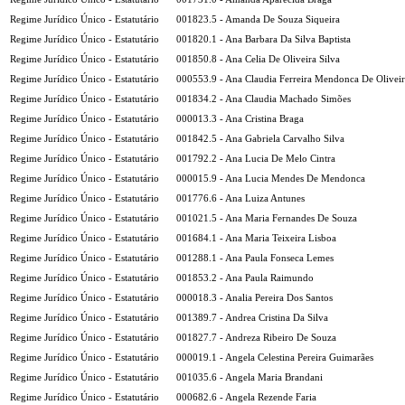
Regime Jurídico Único - Estatutário
001823.5 - Amanda De Souza Siqueira
Regime Jurídico Único - Estatutário
001820.1 - Ana Barbara Da Silva Baptista
Regime Jurídico Único - Estatutário
001850.8 - Ana Celia De Oliveira Silva
Regime Jurídico Único - Estatutário
000553.9 - Ana Claudia Ferreira Mendonca De Olivei
Regime Jurídico Único - Estatutário
001834.2 - Ana Claudia Machado Simões
Regime Jurídico Único - Estatutário
000013.3 - Ana Cristina Braga
Regime Jurídico Único - Estatutário
001842.5 - Ana Gabriela Carvalho Silva
Regime Jurídico Único - Estatutário
001792.2 - Ana Lucia De Melo Cintra
Regime Jurídico Único - Estatutário
000015.9 - Ana Lucia Mendes De Mendonca
Regime Jurídico Único - Estatutário
001776.6 - Ana Luiza Antunes
Regime Jurídico Único - Estatutário
001021.5 - Ana Maria Fernandes De Souza
Regime Jurídico Único - Estatutário
001684.1 - Ana Maria Teixeira Lisboa
Regime Jurídico Único - Estatutário
001288.1 - Ana Paula Fonseca Lemes
Regime Jurídico Único - Estatutário
001853.2 - Ana Paula Raimundo
Regime Jurídico Único - Estatutário
000018.3 - Analia Pereira Dos Santos
Regime Jurídico Único - Estatutário
001389.7 - Andrea Cristina Da Silva
Regime Jurídico Único - Estatutário
001827.7 - Andreza Ribeiro De Souza
Regime Jurídico Único - Estatutário
000019.1 - Angela Celestina Pereira Guimarães
Regime Jurídico Único - Estatutário
001035.6 - Angela Maria Brandani
Regime Jurídico Único - Estatutário
000682.6 - Angela Rezende Faria