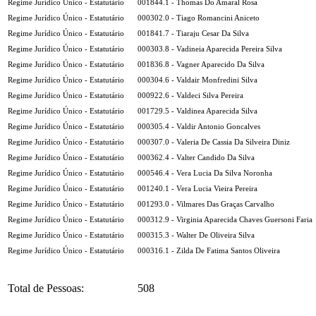
Regime Jurídico Único - Estatutário
001844.1 - Thomas Do Amaral Rosa
Regime Jurídico Único - Estatutário
000302.0 - Tiago Romancini Aniceto
Regime Jurídico Único - Estatutário
001841.7 - Tiaraju Cesar Da Silva
Regime Jurídico Único - Estatutário
000303.8 - Vadineia Aparecida Pereira Silva
Regime Jurídico Único - Estatutário
001836.8 - Vagner Aparecido Da Silva
Regime Jurídico Único - Estatutário
000304.6 - Valdair Monfredini Silva
Regime Jurídico Único - Estatutário
000922.6 - Valdeci Silva Pereira
Regime Jurídico Único - Estatutário
001729.5 - Valdinea Aparecida Silva
Regime Jurídico Único - Estatutário
000305.4 - Valdir Antonio Goncalves
Regime Jurídico Único - Estatutário
000307.0 - Valeria De Cassia Da Silveira Diniz
Regime Jurídico Único - Estatutário
000362.4 - Valter Candido Da Silva
Regime Jurídico Único - Estatutário
000546.4 - Vera Lucia Da Silva Noronha
Regime Jurídico Único - Estatutário
001240.1 - Vera Lucia Vieira Pereira
Regime Jurídico Único - Estatutário
001293.0 - Vilmares Das Graças Carvalho
Regime Jurídico Único - Estatutário
000312.9 - Virginia Aparecida Chaves Guersoni Faria
Regime Jurídico Único - Estatutário
000315.3 - Walter De Oliveira Silva
Regime Jurídico Único - Estatutário
000316.1 - Zilda De Fatima Santos Oliveira
Total de Pessoas:
508