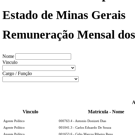
Estado de Minas Gerais
Remuneração Mensal dos 
Nome
Vinculo
Cargo / Função
A
Vinculo
Matrícula - Nome
Agente Político
000763.4 - Antonio Donizeti Dias
Agente Político
001041.3 - Carlos Eduardo De Souza
Agente Político
001653.6 - Celio Marcos Ribeiro Reno