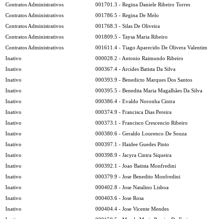
Contratos Administrativos
001701.3 - Regina Daniele Ribeiro Torres
Contratos Administrativos
001786.5 - Regina De Melo
Contratos Administrativos
001768.3 - Silas De Oliveira
Contratos Administrativos
001809.5 - Taysa Maria Ribeiro
Contratos Administrativos
001611.4 - Tiago Aparecido De Olivera Valentim
Inativo
000028.2 - Antonio Raimundo Ribeiro
Inativo
000367.4 - Arcides Batista Da Silva
Inativo
000393.9 - Benedicto Marques Dos Santos
Inativo
000395.5 - Benedita Maria Magalhães Da Silva
Inativo
000386.4 - Evaldo Noronha Cintra
Inativo
000374.9 - Francisca Dias Pereira
Inativo
000373.1 - Francisco Crescencio Ribeiro
Inativo
000380.6 - Geraldo Lourenco De Souza
Inativo
000397.1 - Haidee Guedes Pinto
Inativo
000398.9 - Jacyra Cintra Siqueira
Inativo
000392.1 - Joao Batista Monfredini
Inativo
000379.9 - Jose Benedito Monfredini
Inativo
000402.8 - Jose Natalino Lisboa
Inativo
000403.6 - Jose Rosa
Inativo
000404.4 - Jose Vicente Mendes