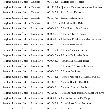
Regime Jurídico Único - Celetista
001435.8 - Patricia Isabel Torres
Regime Jurídico Único - Celetista
001122.1 - Queslon Vinicius Gonçalves Antonio
Regime Jurídico Único - Celetista
001085.1 - Rosa Maria Do Amaral
Regime Jurídico Único - Celetista
001577.8 - Rosiane Maria Pinto
Regime Jurídico Único - Celetista
001379.8 - Tadi Mota Dos Reis
Regime Jurídico Único - Estatutário
000001.8 - Adao Pereira Dos Santos
Regime Jurídico Único - Estatutário
000660.2 - Ademir Silas De Souza
Regime Jurídico Único - Estatutário
000661.0 - Adeodata Cristina Mendes De Souza
Regime Jurídico Único - Estatutário
000680.0 - Adilson Bordinhon
Regime Jurídico Único - Estatutário
001849.1 - Adriana Cristina Crispim
Regime Jurídico Único - Estatutário
000003.4 - Adriana De Lurdes Silva
Regime Jurídico Único - Estatutário
000005.0 - Adriana Lucia Mendonça
Regime Jurídico Único - Estatutário
001645.3 - Adriano De Oliveira E Souza
Regime Jurídico Único - Estatutário
000006.8 - Adriano De Souza
Regime Jurídico Único - Estatutário
001448.1 - Afonso Moscone De Moraes Costa
Regime Jurídico Único - Estatutário
001158.6 - Alcione Ribeiro Dos Reis
Regime Jurídico Único - Estatutário
000008.4 - Aldemir Candido Da Silva
Regime Jurídico Único - Estatutário
001296.4 - Alessandra Aparecida Goulart Da Silva
Regime Jurídico Único - Estatutário
000681.8 - Alexandra Serpa Da Veiga
Regime Jurídico Único - Estatutário
001603.1 - Aline Maria Braga Balbino
Regime Jurídico Único - Estatutário
001731.0 - Amanda Aparecida Braga