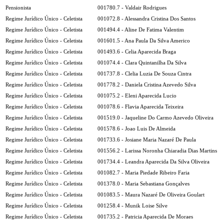
Pensionista
001780.7 - Valdair Rodrigues
Regime Jurídico Único - Celetista
001072.8 - Alessandra Cristina Dos Santos
Regime Jurídico Único - Celetista
001494.4 - Aline De Fatima Valentim
Regime Jurídico Único - Celetista
001601.5 - Ana Paula Da Silva Americo
Regime Jurídico Único - Celetista
001493.6 - Celia Aparecida Braga
Regime Jurídico Único - Celetista
001074.4 - Clara Quintanilha Da Silva
Regime Jurídico Único - Celetista
001737.8 - Clelia Luzia De Souza Cintra
Regime Jurídico Único - Celetista
001778.2 - Daniela Cristina Azevedo Silva
Regime Jurídico Único - Celetista
001075.2 - Eleni Aparecida Lucio
Regime Jurídico Único - Celetista
001078.6 - Flavia Aparecida Teixeira
Regime Jurídico Único - Celetista
001519.0 - Jaqueline Do Carmo Azevedo Oliveira
Regime Jurídico Único - Celetista
001578.6 - Joao Luis De Almeida
Regime Jurídico Único - Celetista
001733.6 - Josiane Maria Nazaré De Paula
Regime Jurídico Único - Celetista
001556.2 - Larissa Noronha Chiaradia Dias Martins
Regime Jurídico Único - Celetista
001734.4 - Leandra Aparecida Da Silva Oliveira
Regime Jurídico Único - Celetista
001082.7 - Maria Piedade Ribeiro Faria
Regime Jurídico Único - Celetista
001378.0 - Maria Sebastiana Gonçalves
Regime Jurídico Único - Celetista
001083.5 - Maura Nazaré De Oliveira Goulart
Regime Jurídico Único - Celetista
001258.4 - Munik Loise Silve
Regime Jurídico Único - Celetista
001735.2 - Patricia Aparecida De Moraes