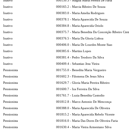
Inativo
000159.5 - Magda Maria Pereira De Faria
Inativo
000165.2 - Marcia Ribeiro De Souza
Inativo
000383.0 - Maria Amelia Rodrigues
Inativo
000378.1 - Maria Aparecida De Souza
Inativo
000384.8 - Maria Aparecida Oriolo
Inativo
000375.7 - Maria Benedita Da Conceição Ribeiro Cint
Inativo
000376.5 - Maria Da Gloria Lisboa
Inativo
000406.0 - Maria De Lourdes Monte Siao
Inativo
000385.6 - Martins Lopes
Inativo
000381.4 - Pedro Teodoro Da Silva
Inativo
000409.4 - Sebastiao Jesu Vieira
Pensionista
001755.0 - Benedita Maria Vergueiro
Pensionista
001602.3 - Filomena De Jesus Silva
Pensionista
001629.7 - Gloria Maria Pereira Ribeiro
Pensionista
001600.7 - Iza Ferreira Da Silva
Pensionista
001761.7 - Luzia Benedita Custodio
Pensionista
001812.8 - Marco Antonio De Menconça
Pensionista
000388.0 - Maria Aparecida De Oliveira
Pensionista
001815.2 - Maria Aparecida Rebelo Vicente
Pensionista
001816.0 - Maria Das Dores De Oliveira Faria
Pensionista
001630.4 - Maria Vieira Armentano Silva