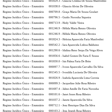
Regime Jurídico Único - Estatutário
001829.3 - Glaucia Cristina De Souza Manfredini
Regime Jurídico Único - Estatutário
001038.0 - Glaucio Alvim De Oliveira
Regime Jurídico Único - Estatutário
000709.8 - Graça Maria De Souza Goulart
Regime Jurídico Único - Estatutário
000796.5 - Guido Noronha Siqueira
Regime Jurídico Único - Estatutário
000713.9 - Hedy Valdir Vieira
Regime Jurídico Único - Estatutário
001246.9 - Hélida Maria Renno Oliveira
Regime Jurídico Único - Estatutário
001246.9 - Hélida Maria Renno Oliveira
Regime Jurídico Único - Estatutário
001824.3 - Heloisa Aparecida Faria Manfredini
Regime Jurídico Único - Estatutário
000542.2 - Iara Aparecida Lisboa Balduino
Regime Jurídico Único - Estatutário
001290.6 - Idalina Reno Serpa Da Veiga Alves
Regime Jurídico Único - Estatutário
001856.6 - Isabel Gomes De Faria E Souza
Regime Jurídico Único - Estatutário
001830.0 - Isis Palma Faria De Brito
Regime Jurídico Único - Estatutário
000097.7 - Ivone Aparecida Carvalho Da Silva
Regime Jurídico Único - Estatutário
001545.5 - Ivonilda Lucineia De Oliveira
Regime Jurídico Único - Estatutário
001826.9 - Izabela Aparecida Lima Correia
Regime Jurídico Único - Estatutário
000099.3 - Jacqueline Julie Rosa Ribeiro
Regime Jurídico Único - Estatutário
001697.4 - Jaline Amille De Faria Noronha
Regime Jurídico Único - Estatutário
000101.6 - Janet Jones Rosa Ribeiro
Regime Jurídico Único - Estatutário
001037.2 - Janete Aparecida Da Silva
Regime Jurídico Único - Estatutário
000712.1 - Jesu Henrique Dias Da Silva
Regime Jurídico Único - Estatutário
000103.2 - Jesu Jesenh Rosa Ribeiro