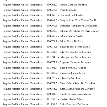
Regime Jurídico Único - Estatutário
000062.0 - Darcio Candido Da Silva
Regime Jurídico Único - Estatutário
000937.5 - Dilza Machado
Regime Jurídico Único - Estatutário
000067.0 - Donizetti De Oliveira
Regime Jurídico Único - Estatutário
000941.6 - Doryan Saint Clair Chaves De Sá
Regime Jurídico Único - Estatutário
000069.6 - Dulcineia Auxiliadora De Oliveira
Regime Jurídico Único - Estatutário
000722.0 - Edilene De Fatima De Faria Goulart
Regime Jurídico Único - Estatutário
000547.2 - Edilma Maria Pereira
Regime Jurídico Único - Estatutário
000071.1 - Edina Maria De Faria
Regime Jurídico Único - Estatutário
000074.5 - Eduardo José Flores Bastos
Regime Jurídico Único - Estatutário
001034.8 - Edwiges Sara Serpa Martins
Regime Jurídico Único - Estatutário
001034.8 - Edwiges Sara Serpa Martins
Regime Jurídico Único - Estatutário
000077.9 - Efigenia Henrique Jeronimo
Regime Jurídico Único - Estatutário
001791.4 - Elcio Ferreira De Souza
Regime Jurídico Único - Estatutário
001285.7 - Eliana De Fatima Silva
Regime Jurídico Único - Estatutário
000078.7 - Eliana De Sa Lima
Regime Jurídico Único - Estatutário
000079.5 - Eliana Maria Reno De Carvalho
Regime Jurídico Único - Estatutário
000948.2 - Eliana Maria Reno De Carvalho
Regime Jurídico Único - Estatutário
000081.0 - Elizabeth Rosa Costa Manso
Regime Jurídico Único - Estatutário
001552.0 - Eneias Oliveira Silva
Regime Jurídico Único - Estatutário
001131.2 - Erika Fernanda De Souza