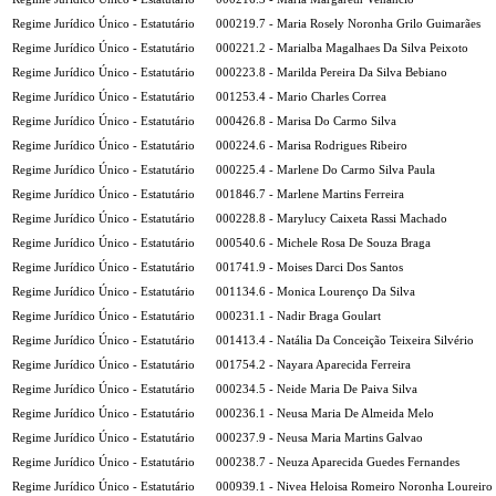
Regime Jurídico Único - Estatutário
000219.7 - Maria Rosely Noronha Grilo Guimarães
Regime Jurídico Único - Estatutário
000221.2 - Marialba Magalhaes Da Silva Peixoto
Regime Jurídico Único - Estatutário
000223.8 - Marilda Pereira Da Silva Bebiano
Regime Jurídico Único - Estatutário
001253.4 - Mario Charles Correa
Regime Jurídico Único - Estatutário
000426.8 - Marisa Do Carmo Silva
Regime Jurídico Único - Estatutário
000224.6 - Marisa Rodrigues Ribeiro
Regime Jurídico Único - Estatutário
000225.4 - Marlene Do Carmo Silva Paula
Regime Jurídico Único - Estatutário
001846.7 - Marlene Martins Ferreira
Regime Jurídico Único - Estatutário
000228.8 - Marylucy Caixeta Rassi Machado
Regime Jurídico Único - Estatutário
000540.6 - Michele Rosa De Souza Braga
Regime Jurídico Único - Estatutário
001741.9 - Moises Darci Dos Santos
Regime Jurídico Único - Estatutário
001134.6 - Monica Lourenço Da Silva
Regime Jurídico Único - Estatutário
000231.1 - Nadir Braga Goulart
Regime Jurídico Único - Estatutário
001413.4 - Natália Da Conceição Teixeira Silvério
Regime Jurídico Único - Estatutário
001754.2 - Nayara Aparecida Ferreira
Regime Jurídico Único - Estatutário
000234.5 - Neide Maria De Paiva Silva
Regime Jurídico Único - Estatutário
000236.1 - Neusa Maria De Almeida Melo
Regime Jurídico Único - Estatutário
000237.9 - Neusa Maria Martins Galvao
Regime Jurídico Único - Estatutário
000238.7 - Neuza Aparecida Guedes Fernandes
Regime Jurídico Único - Estatutário
000939.1 - Nivea Heloisa Romeiro Noronha Loureiro