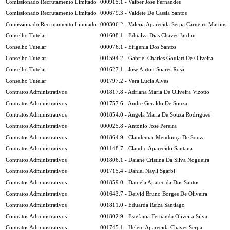
Comissionado Recrutamento Limitado
000915.1 - Valber Jose Fernandes
Comissionado Recrutamento Limitado
000679.3 - Valdete De Cassia Santos
Comissionado Recrutamento Limitado
000306.2 - Valeria Aparecida Serpa Carneiro Martins
Conselho Tutelar
001608.1 - Ednalva Dias Chaves Jardim
Conselho Tutelar
000076.1 - Efigenia Dos Santos
Conselho Tutelar
001594.2 - Gabriel Charles Goulart De Oliveira
Conselho Tutelar
001627.1 - Jose Airton Soares Rosa
Conselho Tutelar
001797.2 - Vera Lucia Alves
Contratos Administrativos
001817.8 - Adriana Maria De Oliveira Vizotto
Contratos Administrativos
001757.6 - Andre Geraldo De Souza
Contratos Administrativos
001854.0 - Angela Maria De Souza Rodrigues
Contratos Administrativos
000025.8 - Antonio Jose Pereira
Contratos Administrativos
001864.9 - Claudemar Mendonça De Souza
Contratos Administrativos
001148.7 - Claudio Aparecido Santana
Contratos Administrativos
001806.1 - Daiane Cristina Da Silva Nogueira
Contratos Administrativos
001715.4 - Daniel Nayli Sgarbi
Contratos Administrativos
001859.0 - Daniela Aparecida Dos Santos
Contratos Administrativos
001643.7 - Deivid Bruno Borges De Oliveira
Contratos Administrativos
001811.0 - Eduarda Reiza Santiago
Contratos Administrativos
001802.9 - Estefania Fernanda Oliveira Silva
Contratos Administrativos
001745.1 - Heleni Aparecida Chaves Serpa