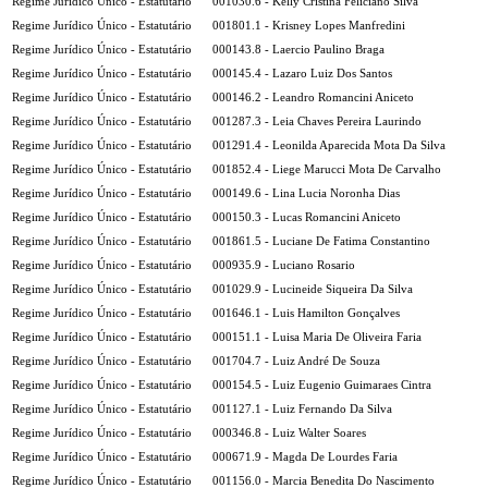
Regime Jurídico Único - Estatutário
001030.6 - Kelly Cristina Feliciano Silva
Regime Jurídico Único - Estatutário
001801.1 - Krisney Lopes Manfredini
Regime Jurídico Único - Estatutário
000143.8 - Laercio Paulino Braga
Regime Jurídico Único - Estatutário
000145.4 - Lazaro Luiz Dos Santos
Regime Jurídico Único - Estatutário
000146.2 - Leandro Romancini Aniceto
Regime Jurídico Único - Estatutário
001287.3 - Leia Chaves Pereira Laurindo
Regime Jurídico Único - Estatutário
001291.4 - Leonilda Aparecida Mota Da Silva
Regime Jurídico Único - Estatutário
001852.4 - Liege Marucci Mota De Carvalho
Regime Jurídico Único - Estatutário
000149.6 - Lina Lucia Noronha Dias
Regime Jurídico Único - Estatutário
000150.3 - Lucas Romancini Aniceto
Regime Jurídico Único - Estatutário
001861.5 - Luciane De Fatima Constantino
Regime Jurídico Único - Estatutário
000935.9 - Luciano Rosario
Regime Jurídico Único - Estatutário
001029.9 - Lucineide Siqueira Da Silva
Regime Jurídico Único - Estatutário
001646.1 - Luis Hamilton Gonçalves
Regime Jurídico Único - Estatutário
000151.1 - Luisa Maria De Oliveira Faria
Regime Jurídico Único - Estatutário
001704.7 - Luiz André De Souza
Regime Jurídico Único - Estatutário
000154.5 - Luiz Eugenio Guimaraes Cintra
Regime Jurídico Único - Estatutário
001127.1 - Luiz Fernando Da Silva
Regime Jurídico Único - Estatutário
000346.8 - Luiz Walter Soares
Regime Jurídico Único - Estatutário
000671.9 - Magda De Lourdes Faria
Regime Jurídico Único - Estatutário
001156.0 - Marcia Benedita Do Nascimento