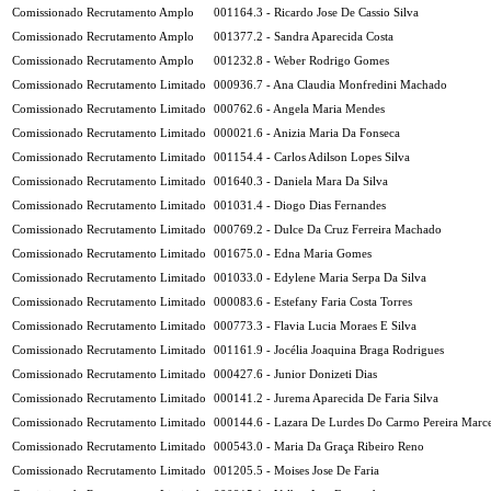
Comissionado Recrutamento Amplo
001164.3 - Ricardo Jose De Cassio Silva
Comissionado Recrutamento Amplo
001377.2 - Sandra Aparecida Costa
Comissionado Recrutamento Amplo
001232.8 - Weber Rodrigo Gomes
Comissionado Recrutamento Limitado
000936.7 - Ana Claudia Monfredini Machado
Comissionado Recrutamento Limitado
000762.6 - Angela Maria Mendes
Comissionado Recrutamento Limitado
000021.6 - Anizia Maria Da Fonseca
Comissionado Recrutamento Limitado
001154.4 - Carlos Adilson Lopes Silva
Comissionado Recrutamento Limitado
001640.3 - Daniela Mara Da Silva
Comissionado Recrutamento Limitado
001031.4 - Diogo Dias Fernandes
Comissionado Recrutamento Limitado
000769.2 - Dulce Da Cruz Ferreira Machado
Comissionado Recrutamento Limitado
001675.0 - Edna Maria Gomes
Comissionado Recrutamento Limitado
001033.0 - Edylene Maria Serpa Da Silva
Comissionado Recrutamento Limitado
000083.6 - Estefany Faria Costa Torres
Comissionado Recrutamento Limitado
000773.3 - Flavia Lucia Moraes E Silva
Comissionado Recrutamento Limitado
001161.9 - Jocélia Joaquina Braga Rodrigues
Comissionado Recrutamento Limitado
000427.6 - Junior Donizeti Dias
Comissionado Recrutamento Limitado
000141.2 - Jurema Aparecida De Faria Silva
Comissionado Recrutamento Limitado
000144.6 - Lazara De Lurdes Do Carmo Pereira Marc
Comissionado Recrutamento Limitado
000543.0 - Maria Da Graça Ribeiro Reno
Comissionado Recrutamento Limitado
001205.5 - Moises Jose De Faria