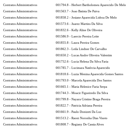
Contratos Administrativos
001794.8 - Herbert Bartholomeu Aparecido De Melo
Contratos Administrativos
001563.7 - Joao Batista De Paiva
Contratos Administrativos
001858.2 - Josiane Aparecida Lisboa De Melo
Contratos Administrativos
001573.6 - Juarez Martins Da Silva
Contratos Administrativos
001832.6 - Kelly Aline De Oliveira
Contratos Administrativos
001586.9 - Laercio Pereira Leite
Contratos Administrativos
001855.8 - Laura Pereira Gomes
Contratos Administrativos
001862.3 - Leila Lindner De Carvalho
Contratos Administrativos
001650.2 - Lucas Andre Oliveira Valentim
Contratos Administrativos
001752.6 - Lucia Helena Da Silva Faria
Contratos Administrativos
001785.7 - Lucimara Natércia Aparecido
Contratos Administrativos
001818.6 - Luzia Menina Aparecida Gomes Santos
Contratos Administrativos
001793.0 - Marcela Aparecida Dos Santos
Contratos Administrativos
001665.1 - Maria Helenice Faria Serpa
Contratos Administrativos
001744.3 - Moacir Figueiredo Da Silva
Contratos Administrativos
001799.8 - Nayara Cristine Braga Pereira
Contratos Administrativos
001822.7 - Patricia Adriana Pereira
Contratos Administrativos
001661.9 - Paulo Donizeti Da Luz
Contratos Administrativos
001513.2 - Raoni Noronha Dias Visoto
Contratos Administrativos
001808.7 - Regiany De Cassia Alves