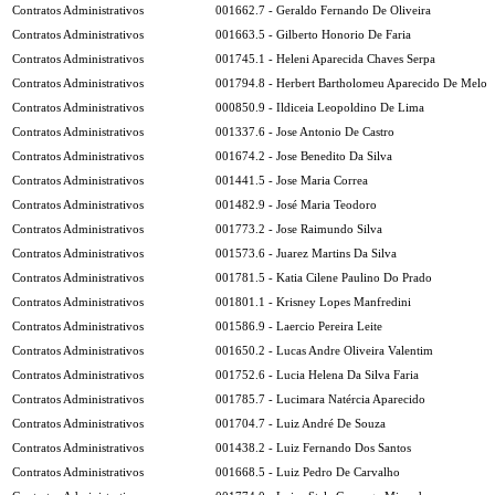
Contratos Administrativos
001662.7 - Geraldo Fernando De Oliveira
Contratos Administrativos
001663.5 - Gilberto Honorio De Faria
Contratos Administrativos
001745.1 - Heleni Aparecida Chaves Serpa
Contratos Administrativos
001794.8 - Herbert Bartholomeu Aparecido De Melo
Contratos Administrativos
000850.9 - Ildiceia Leopoldino De Lima
Contratos Administrativos
001337.6 - Jose Antonio De Castro
Contratos Administrativos
001674.2 - Jose Benedito Da Silva
Contratos Administrativos
001441.5 - Jose Maria Correa
Contratos Administrativos
001482.9 - José Maria Teodoro
Contratos Administrativos
001773.2 - Jose Raimundo Silva
Contratos Administrativos
001573.6 - Juarez Martins Da Silva
Contratos Administrativos
001781.5 - Katia Cilene Paulino Do Prado
Contratos Administrativos
001801.1 - Krisney Lopes Manfredini
Contratos Administrativos
001586.9 - Laercio Pereira Leite
Contratos Administrativos
001650.2 - Lucas Andre Oliveira Valentim
Contratos Administrativos
001752.6 - Lucia Helena Da Silva Faria
Contratos Administrativos
001785.7 - Lucimara Natércia Aparecido
Contratos Administrativos
001704.7 - Luiz André De Souza
Contratos Administrativos
001438.2 - Luiz Fernando Dos Santos
Contratos Administrativos
001668.5 - Luiz Pedro De Carvalho