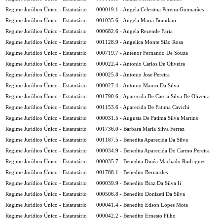
Regime Jurídico Único - Estatutário
000019.1 - Angela Celestina Pereira Guimarães
Regime Jurídico Único - Estatutário
001035.6 - Angela Maria Brandani
Regime Jurídico Único - Estatutário
000682.6 - Angela Rezende Faria
Regime Jurídico Único - Estatutário
001128.9 - Angelica Monte Sião Rosa
Regime Jurídico Único - Estatutário
000719.7 - Antenor Fernando De Souza
Regime Jurídico Único - Estatutário
000022.4 - Antonio Carlos De Oliveira
Regime Jurídico Único - Estatutário
000025.8 - Antonio Jose Pereira
Regime Jurídico Único - Estatutário
000027.4 - Antonio Mauro Da Silva
Regime Jurídico Único - Estatutário
001790.6 - Aparecida De Cassia Silva De Oliveira
Regime Jurídico Único - Estatutário
001153.6 - Aparecida De Fatima Cavichi
Regime Jurídico Único - Estatutário
000031.5 - Augusta De Fatima Silva Martins
Regime Jurídico Único - Estatutário
001736.0 - Barbara Maria Silva Ferraz
Regime Jurídico Único - Estatutário
001187.5 - Benedita Aparecida Da Silva
Regime Jurídico Único - Estatutário
000034.9 - Benedita Aparecida Do Carmo Pereira
Regime Jurídico Único - Estatutário
000035.7 - Benedita Dinéa Machado Rodrigues
Regime Jurídico Único - Estatutário
001788.1 - Benedito Bernardes
Regime Jurídico Único - Estatutário
000039.9 - Benedito Braz Da Silva Ii
Regime Jurídico Único - Estatutário
000506.8 - Benedito Donizeti Da Silva
Regime Jurídico Único - Estatutário
000041.4 - Benedito Edson Lopes Mota
Regime Jurídico Único - Estatutário
000042.2 - Benedito Ernesto Filho