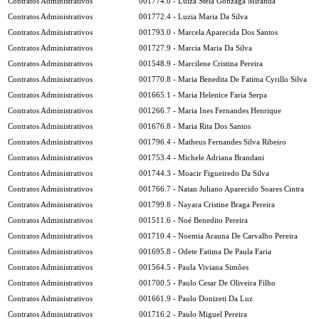
Contratos Administrativos
001774.0 - Luiza Stela Gonzaga Miranda
Contratos Administrativos
001772.4 - Luzia Maria Da Silva
Contratos Administrativos
001793.0 - Marcela Aparecida Dos Santos
Contratos Administrativos
001727.9 - Marcia Maria Da Silva
Contratos Administrativos
001548.9 - Marcilene Cristina Pereira
Contratos Administrativos
001770.8 - Maria Benedita De Fatima Cyrillo Silva
Contratos Administrativos
001665.1 - Maria Helenice Faria Serpa
Contratos Administrativos
001266.7 - Maria Ines Fernandes Henrique
Contratos Administrativos
001676.8 - Maria Rita Dos Santos
Contratos Administrativos
001796.4 - Matheus Fernandes Silva Ribeiro
Contratos Administrativos
001753.4 - Michele Adriana Brandani
Contratos Administrativos
001744.3 - Moacir Figueiredo Da Silva
Contratos Administrativos
001766.7 - Natan Juliano Aparecido Soares Cintra
Contratos Administrativos
001799.8 - Nayara Cristine Braga Pereira
Contratos Administrativos
001511.6 - Noé Benedito Pereira
Contratos Administrativos
001710.4 - Noemia Arauna De Carvalho Pereira
Contratos Administrativos
001695.8 - Odete Fatima De Paula Faria
Contratos Administrativos
001564.5 - Paula Viviana Simões
Contratos Administrativos
001700.5 - Paulo Cesar De Oliveira Filho
Contratos Administrativos
001661.9 - Paulo Donizeti Da Luz
Contratos Administrativos
001716.2 - Paulo Miguel Pereira