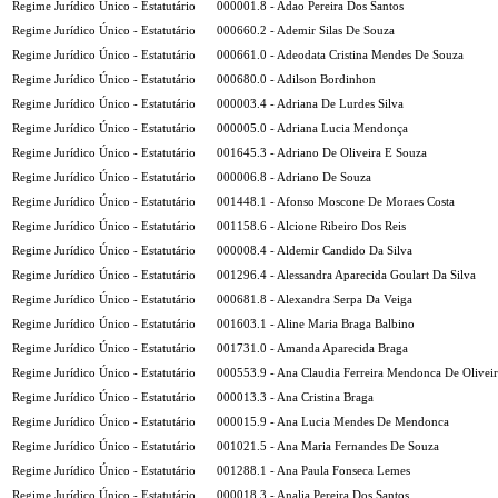
Regime Jurídico Único - Estatutário
000001.8 - Adao Pereira Dos Santos
Regime Jurídico Único - Estatutário
000660.2 - Ademir Silas De Souza
Regime Jurídico Único - Estatutário
000661.0 - Adeodata Cristina Mendes De Souza
Regime Jurídico Único - Estatutário
000680.0 - Adilson Bordinhon
Regime Jurídico Único - Estatutário
000003.4 - Adriana De Lurdes Silva
Regime Jurídico Único - Estatutário
000005.0 - Adriana Lucia Mendonça
Regime Jurídico Único - Estatutário
001645.3 - Adriano De Oliveira E Souza
Regime Jurídico Único - Estatutário
000006.8 - Adriano De Souza
Regime Jurídico Único - Estatutário
001448.1 - Afonso Moscone De Moraes Costa
Regime Jurídico Único - Estatutário
001158.6 - Alcione Ribeiro Dos Reis
Regime Jurídico Único - Estatutário
000008.4 - Aldemir Candido Da Silva
Regime Jurídico Único - Estatutário
001296.4 - Alessandra Aparecida Goulart Da Silva
Regime Jurídico Único - Estatutário
000681.8 - Alexandra Serpa Da Veiga
Regime Jurídico Único - Estatutário
001603.1 - Aline Maria Braga Balbino
Regime Jurídico Único - Estatutário
001731.0 - Amanda Aparecida Braga
Regime Jurídico Único - Estatutário
000553.9 - Ana Claudia Ferreira Mendonca De Olivei
Regime Jurídico Único - Estatutário
000013.3 - Ana Cristina Braga
Regime Jurídico Único - Estatutário
000015.9 - Ana Lucia Mendes De Mendonca
Regime Jurídico Único - Estatutário
001021.5 - Ana Maria Fernandes De Souza
Regime Jurídico Único - Estatutário
001288.1 - Ana Paula Fonseca Lemes
Regime Jurídico Único - Estatutário
000018.3 - Analia Pereira Dos Santos