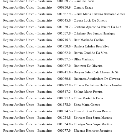
Regime Jurídico Único - Estatutário
000059.7 - Claudinei Faria
Regime Jurídico Único - Estatutário
000930.9 - Claudio Braga
Regime Jurídico Único - Estatutário
001567.9 - Cleide Maria Teixeira Barbosa Gomes
Regime Jurídico Único - Estatutário
000545.6 - Creusa Lucia Da Silveira
Regime Jurídico Único - Estatutário
001020.7 - Cristiane Aparecida Pereira Da Luz
Regime Jurídico Único - Estatutário
001657.8 - Cristiano Dos Santos Henrique
Regime Jurídico Único - Estatutário
000716.3 - Dair Machado Coelho
Regime Jurídico Único - Estatutário
001738.6 - Daniela Cristina Reis Silva
Regime Jurídico Único - Estatutário
000062.0 - Darcio Candido Da Silva
Regime Jurídico Único - Estatutário
000937.5 - Dilza Machado
Regime Jurídico Único - Estatutário
000067.0 - Donizetti De Oliveira
Regime Jurídico Único - Estatutário
000941.6 - Doryan Saint Clair Chaves De Sá
Regime Jurídico Único - Estatutário
000069.6 - Dulcineia Auxiliadora De Oliveira
Regime Jurídico Único - Estatutário
000722.0 - Edilene De Fatima De Faria Goulart
Regime Jurídico Único - Estatutário
000547.2 - Edilma Maria Pereira
Regime Jurídico Único - Estatutário
000071.1 - Edina Maria De Faria
Regime Jurídico Único - Estatutário
001675.0 - Edna Maria Gomes
Regime Jurídico Único - Estatutário
000074.5 - Eduardo José Flores Bastos
Regime Jurídico Único - Estatutário
001034.8 - Edwiges Sara Serpa Martins
Regime Jurídico Único - Estatutário
001034.8 - Edwiges Sara Serpa Martins
Regime Jurídico Único - Estatutário
000077.9 - Efigenia Henrique Jeronimo