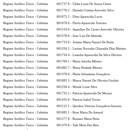
Regime Jurídico Único - Celetista
001737.8 - Clelia Luzia De Souza Cintra
Regime Jurídico Único - Celetista
001778.2 - Daniela Cristina Azevedo Silva
Regime Jurídico Único - Celetista
001075.2 - Eleni Aparecida Lucio
Regime Jurídico Único - Celetista
001078.6 - Flavia Aparecida Teixeira
Regime Jurídico Único - Celetista
001519.0 - Jaqueline Do Carmo Azevedo Oliveira
Regime Jurídico Único - Celetista
001578.6 - Joao Luis De Almeida
Regime Jurídico Único - Celetista
001733.6 - Josiane Maria Nazaré De Paula
Regime Jurídico Único - Celetista
001556.2 - Larissa Noronha Chiaradia Dias Martins
Regime Jurídico Único - Celetista
001734.4 - Leandra Aparecida Da Silva Oliveira
Regime Jurídico Único - Celetista
001769.1 - Maria Julcelia Ribeiro
Regime Jurídico Único - Celetista
001082.7 - Maria Piedade Ribeiro
Regime Jurídico Único - Celetista
001378.0 - Maria Sebastiana Gonçalves
Regime Jurídico Único - Celetista
001083.5 - Maura Nazaré De Oliveira Goulart
Regime Jurídico Único - Celetista
001258.4 - Munik Loise Silve
Regime Jurídico Único - Celetista
001735.2 - Patricia Aparecida De Moraes
Regime Jurídico Único - Celetista
001435.8 - Patricia Isabel Torres
Regime Jurídico Único - Celetista
001122.1 - Queslon Vinicius Gonçalves Antonio
Regime Jurídico Único - Celetista
001085.1 - Rosa Maria Do Amaral
Regime Jurídico Único - Celetista
001577.8 - Rosiane Maria Pinto
Regime Jurídico Único - Celetista
001379.8 - Tadi Mota Dos Reis