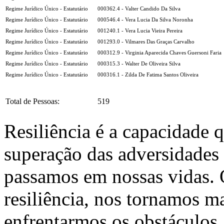
Regime Jurídico Único - Estatutário
000362.4 - Valter Candido Da Silva
Regime Jurídico Único - Estatutário
000546.4 - Vera Lucia Da Silva Noronha
Regime Jurídico Único - Estatutário
001240.1 - Vera Lucia Vieira Pereira
Regime Jurídico Único - Estatutário
001293.0 - Vilmares Das Graças Carvalho
Regime Jurídico Único - Estatutário
000312.9 - Virginia Aparecida Chaves Guersoni Faria
Regime Jurídico Único - Estatutário
000315.3 - Walter De Oliveira Silva
Regime Jurídico Único - Estatutário
000316.1 - Zilda De Fatima Santos Oliveira
Total de Pessoas:
519
Resiliência é a capacidade 
superação das adversidades
passamos em nossas vidas.
resiliência, nos tornamos ma
enfrentarmos os obstáculos.