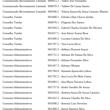
Comissionado Recrutamento Limitado
000915.1 - Valber Jose Fernandes
Comissionado Recrutamento Limitado
000679.3 - Valdete De Cassia Santos
Comissionado Recrutamento Limitado
000306.2 - Valeria Aparecida Serpa Carneiro Martins
Conselho Tutelar
001608.1 - Ednalva Dias Chaves Jardim
Conselho Tutelar
000076.1 - Efigenia Dos Santos
Conselho Tutelar
001594.2 - Gabriel Charles Goulart De Oliveira
Conselho Tutelar
001627.1 - Jose Airton Soares Rosa
Conselho Tutelar
001490.2 - Luciana Cristina Da Silva
Conselho Tutelar
001797.2 - Vera Lucia Alves
Contratos Administrativos
001565.3 - Adilson Donizeti Inacio
Contratos Administrativos
001711.2 - Adriana De Fatima Da Silva
Contratos Administrativos
001664.3 - Adriani Fernandes Silva
Contratos Administrativos
001447.3 - Adriano Messias
Contratos Administrativos
001784.9 - Amanda Aparecida Lisboa
Contratos Administrativos
001792.2 - Ana Lucia De Melo Cintra
Contratos Administrativos
001684.1 - Ana Maria Teixeira Lisboa
Contratos Administrativos
001757.6 - Andre Geraldo De Souza
Contratos Administrativos
001618.0 - Andreia Aurea De Souza Carneiro
Contratos Administrativos
001452.2 - Antonio Claudio Da Silva
Contratos Administrativos
001698.2 - Antonio Luiz Severino
Contratos Administrativos
001408.5 - Aurea Siqueira Silva