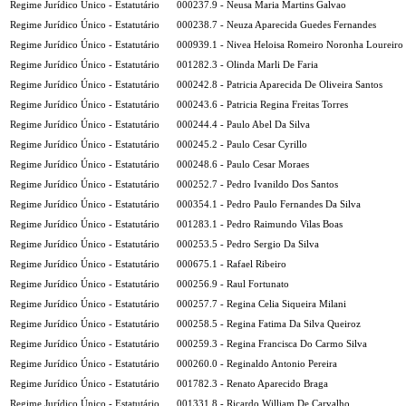
Regime Jurídico Único - Estatutário
000237.9 - Neusa Maria Martins Galvao
Regime Jurídico Único - Estatutário
000238.7 - Neuza Aparecida Guedes Fernandes
Regime Jurídico Único - Estatutário
000939.1 - Nivea Heloisa Romeiro Noronha Loureiro
Regime Jurídico Único - Estatutário
001282.3 - Olinda Marli De Faria
Regime Jurídico Único - Estatutário
000242.8 - Patricia Aparecida De Oliveira Santos
Regime Jurídico Único - Estatutário
000243.6 - Patricia Regina Freitas Torres
Regime Jurídico Único - Estatutário
000244.4 - Paulo Abel Da Silva
Regime Jurídico Único - Estatutário
000245.2 - Paulo Cesar Cyrillo
Regime Jurídico Único - Estatutário
000248.6 - Paulo Cesar Moraes
Regime Jurídico Único - Estatutário
000252.7 - Pedro Ivanildo Dos Santos
Regime Jurídico Único - Estatutário
000354.1 - Pedro Paulo Fernandes Da Silva
Regime Jurídico Único - Estatutário
001283.1 - Pedro Raimundo Vilas Boas
Regime Jurídico Único - Estatutário
000253.5 - Pedro Sergio Da Silva
Regime Jurídico Único - Estatutário
000675.1 - Rafael Ribeiro
Regime Jurídico Único - Estatutário
000256.9 - Raul Fortunato
Regime Jurídico Único - Estatutário
000257.7 - Regina Celia Siqueira Milani
Regime Jurídico Único - Estatutário
000258.5 - Regina Fatima Da Silva Queiroz
Regime Jurídico Único - Estatutário
000259.3 - Regina Francisca Do Carmo Silva
Regime Jurídico Único - Estatutário
000260.0 - Reginaldo Antonio Pereira
Regime Jurídico Único - Estatutário
001782.3 - Renato Aparecido Braga
Regime Jurídico Único - Estatutário
001331.8 - Ricardo William De Carvalho