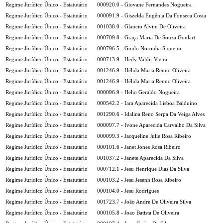
Regime Jurídico Único - Estatutário
000920.0 - Giovane Fernandes Nogueira
Regime Jurídico Único - Estatutário
000091.9 - Giszelda Eugênia Da Fonseca Costa
Regime Jurídico Único - Estatutário
001038.0 - Glaucio Alvim De Oliveira
Regime Jurídico Único - Estatutário
000709.8 - Graça Maria De Souza Goulart
Regime Jurídico Único - Estatutário
000796.5 - Guido Noronha Siqueira
Regime Jurídico Único - Estatutário
000713.9 - Hedy Valdir Vieira
Regime Jurídico Único - Estatutário
001246.9 - Hélida Maria Renno Oliveira
Regime Jurídico Único - Estatutário
001246.9 - Hélida Maria Renno Oliveira
Regime Jurídico Único - Estatutário
000096.9 - Helio Geraldo Nogueira
Regime Jurídico Único - Estatutário
000542.2 - Iara Aparecida Lisboa Balduino
Regime Jurídico Único - Estatutário
001290.6 - Idalina Reno Serpa Da Veiga Alves
Regime Jurídico Único - Estatutário
000097.7 - Ivone Aparecida Carvalho Da Silva
Regime Jurídico Único - Estatutário
000099.3 - Jacqueline Julie Rosa Ribeiro
Regime Jurídico Único - Estatutário
000101.6 - Janet Jones Rosa Ribeiro
Regime Jurídico Único - Estatutário
001037.2 - Janete Aparecida Da Silva
Regime Jurídico Único - Estatutário
000712.1 - Jesu Henrique Dias Da Silva
Regime Jurídico Único - Estatutário
000103.2 - Jesu Jesenh Rosa Ribeiro
Regime Jurídico Único - Estatutário
000104.0 - Jesu Rodrigues
Regime Jurídico Único - Estatutário
001723.7 - João Andre De Oliveira Silva
Regime Jurídico Único - Estatutário
000105.8 - Joao Batista De Oliveira