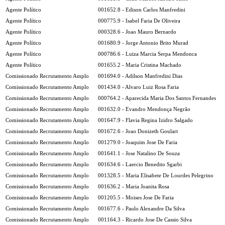
Agente Político
001652.8 - Edison Carlos Manfredini
Agente Político
000775.9 - Isabel Faria De Oliveira
Agente Político
000328.6 - Joao Mauro Bernardo
Agente Político
001680.9 - Jorge Antonio Brito Murad
Agente Político
000786.6 - Luiza Marcia Serpa Mendonca
Agente Político
001655.2 - Maria Cristina Machado
Comissionado Recrutamento Amplo
001694.0 - Adilson Manfredini Dias
Comissionado Recrutamento Amplo
001434.0 - Alvaro Luiz Rosa Faria
Comissionado Recrutamento Amplo
000764.2 - Aparecida Maria Dos Santos Fernandes
Comissionado Recrutamento Amplo
001632.0 - Evandro Mendonça Negrão
Comissionado Recrutamento Amplo
001647.9 - Flavia Regina Izidro Salgado
Comissionado Recrutamento Amplo
001672.6 - Joao Donizeth Goulart
Comissionado Recrutamento Amplo
001279.0 - Joaquim Jose De Faria
Comissionado Recrutamento Amplo
001641.1 - Jose Natalino De Souza
Comissionado Recrutamento Amplo
001634.6 - Laercio Benedito Sgarbi
Comissionado Recrutamento Amplo
001328.5 - Maria Elisabete De Lourdes Pelegrino
Comissionado Recrutamento Amplo
001636.2 - Maria Joanita Rosa
Comissionado Recrutamento Amplo
001205.5 - Moises Jose De Faria
Comissionado Recrutamento Amplo
001677.6 - Paulo Alexandre Da Silva
Comissionado Recrutamento Amplo
001164.3 - Ricardo Jose De Cassio Silva