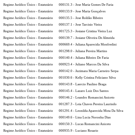
Regime Jurídico Único - Estatutário
000131.3 - Jose Maria Gomes De Faria
Regime Jurídico Único - Estatutário
000133.9 - Jose Maria Gonçalves
Regime Jurídico Único - Estatutário
000135.5 - Jose Roldão Ribeiro
Regime Jurídico Único - Estatutário
000137.1 - Jose Tarcisio Vieira
Regime Jurídico Único - Estatutário
001725.3 - Josiane Cristina Vieira Luz
Regime Jurídico Único - Estatutário
000139.7 - Josiane Oliveira De Almeida
Regime Jurídico Único - Estatutário
000669.4 - Juliana Aparecida Monfredini
Regime Jurídico Único - Estatutário
001298.0 - Juliana Pereira Martins
Regime Jurídico Único - Estatutário
000140.4 - Juliana Ribeiro De Faria
Regime Jurídico Único - Estatutário
000923.4 - Juliano Marcos Da Silva
Regime Jurídico Único - Estatutário
000142.0 - Juzimara Maria Carneiro Serpa
Regime Jurídico Único - Estatutário
001030.6 - Kelly Cristina Feliciano Silva
Regime Jurídico Único - Estatutário
000143.8 - Laercio Paulino Braga
Regime Jurídico Único - Estatutário
000145.4 - Lazaro Luiz Dos Santos
Regime Jurídico Único - Estatutário
000146.2 - Leandro Romancini Aniceto
Regime Jurídico Único - Estatutário
001287.3 - Leia Chaves Pereira Laurindo
Regime Jurídico Único - Estatutário
001291.4 - Leonilda Aparecida Mota Da Silva
Regime Jurídico Único - Estatutário
000149.6 - Lina Lucia Noronha Dias
Regime Jurídico Único - Estatutário
000150.3 - Lucas Romancini Aniceto
Regime Jurídico Único - Estatutário
000935.9 - Luciano Rosario