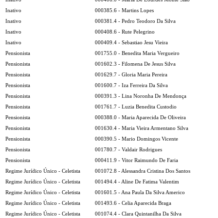
Inativo
000385.6 - Martins Lopes
Inativo
000381.4 - Pedro Teodoro Da Silva
Inativo
000408.6 - Rute Pelegrino
Inativo
000409.4 - Sebastiao Jesu Vieira
Pensionista
001755.0 - Benedita Maria Vergueiro
Pensionista
001602.3 - Filomena De Jesus Silva
Pensionista
001629.7 - Gloria Maria Pereira
Pensionista
001600.7 - Iza Ferreira Da Silva
Pensionista
000391.3 - Lina Noronha De Mendonça
Pensionista
001761.7 - Luzia Benedita Custodio
Pensionista
000388.0 - Maria Aparecida De Oliveira
Pensionista
001630.4 - Maria Vieira Armentano Silva
Pensionista
000390.5 - Mario Domingos Vicente
Pensionista
001780.7 - Valdair Rodrigues
Pensionista
000411.9 - Vitor Raimundo De Faria
Regime Jurídico Único - Celetista
001072.8 - Alessandra Cristina Dos Santos
Regime Jurídico Único - Celetista
001494.4 - Aline De Fatima Valentim
Regime Jurídico Único - Celetista
001601.5 - Ana Paula Da Silva Americo
Regime Jurídico Único - Celetista
001493.6 - Celia Aparecida Braga
Regime Jurídico Único - Celetista
001074.4 - Clara Quintanilha Da Silva