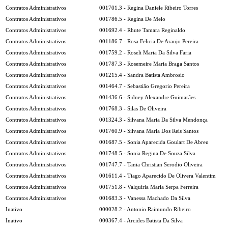
Contratos Administrativos
001701.3 - Regina Daniele Ribeiro Torres
Contratos Administrativos
001786.5 - Regina De Melo
Contratos Administrativos
001692.4 - Rhute Tamara Reginaldo
Contratos Administrativos
001186.7 - Rosa Felicia De Araujo Pereira
Contratos Administrativos
001759.2 - Roseli Maria Da Silva Faria
Contratos Administrativos
001787.3 - Rosemeire Maria Braga Santos
Contratos Administrativos
001215.4 - Sandra Batista Ambrosio
Contratos Administrativos
001464.7 - Sebastião Gregorio Pereira
Contratos Administrativos
001436.6 - Sidney Alexandre Guimarães
Contratos Administrativos
001768.3 - Silas De Oliveira
Contratos Administrativos
001324.3 - Silvana Maria Da Silva Mendonça
Contratos Administrativos
001760.9 - Silvana Maria Dos Reis Santos
Contratos Administrativos
001687.5 - Sonia Aparecida Goulart De Abreu
Contratos Administrativos
001748.5 - Sonia Regina De Souza Silva
Contratos Administrativos
001747.7 - Tania Christian Serodio Oliveira
Contratos Administrativos
001611.4 - Tiago Aparecido De Olivera Valentim
Contratos Administrativos
001751.8 - Valquiria Maria Serpa Ferreira
Contratos Administrativos
001683.3 - Vanessa Machado Da Silva
Inativo
000028.2 - Antonio Raimundo Ribeiro
Inativo
000367.4 - Arcides Batista Da Silva