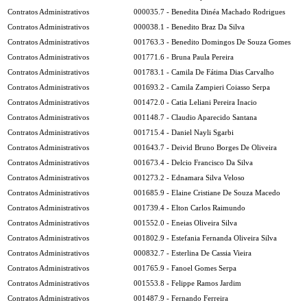
Contratos Administrativos
000035.7 - Benedita Dinéa Machado Rodrigues
Contratos Administrativos
000038.1 - Benedito Braz Da Silva
Contratos Administrativos
001763.3 - Benedito Domingos De Souza Gomes
Contratos Administrativos
001771.6 - Bruna Paula Pereira
Contratos Administrativos
001783.1 - Camila De Fátima Dias Carvalho
Contratos Administrativos
001693.2 - Camila Zampieri Coiasso Serpa
Contratos Administrativos
001472.0 - Catia Leliani Pereira Inacio
Contratos Administrativos
001148.7 - Claudio Aparecido Santana
Contratos Administrativos
001715.4 - Daniel Nayli Sgarbi
Contratos Administrativos
001643.7 - Deivid Bruno Borges De Oliveira
Contratos Administrativos
001673.4 - Delcio Francisco Da Silva
Contratos Administrativos
001273.2 - Ednamara Silva Veloso
Contratos Administrativos
001685.9 - Elaine Cristiane De Souza Macedo
Contratos Administrativos
001739.4 - Elton Carlos Raimundo
Contratos Administrativos
001552.0 - Eneias Oliveira Silva
Contratos Administrativos
001802.9 - Estefania Fernanda Oliveira Silva
Contratos Administrativos
000832.7 - Esterlina De Cassia Vieira
Contratos Administrativos
001765.9 - Fanoel Gomes Serpa
Contratos Administrativos
001553.8 - Felippe Ramos Jardim
Contratos Administrativos
001487.9 - Fernando Ferreira