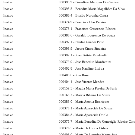
Inativo
000393.9 - Benedicto Marques Dos Santos
Inativo
000395.5 - Benedita Maria Magalhães Da Silva
Inativo
000386.4 - Evaldo Noronha Cintra
Inativo
000374.9 - Francisca Dias Pereira
Inativo
000373.1 - Francisco Crescencio Ribeiro
Inativo
000380.6 - Geraldo Lourenco De Souza
Inativo
000397.1 - Haidee Guedes Pinto
Inativo
000398.9 - Jacyra Cintra Siqueira
Inativo
000392.1 - Joao Batista Monfredini
Inativo
000379.9 - Jose Benedito Monfredini
Inativo
000402.8 - Jose Natalino Lisboa
Inativo
000403.6 - Jose Rosa
Inativo
000404.4 - Jose Vicente Mendes
Inativo
000159.5 - Magda Maria Pereira De Faria
Inativo
000165.2 - Marcia Ribeiro De Souza
Inativo
000383.0 - Maria Amelia Rodrigues
Inativo
000378.1 - Maria Aparecida De Souza
Inativo
000384.8 - Maria Aparecida Oriolo
Inativo
000375.7 - Maria Benedita Da Conceição Ribeiro Cint
Inativo
000376.5 - Maria Da Gloria Lisboa
Inativo
000406.0 - Maria De Lourdes Monte Siao