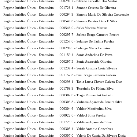
Regime Jurídico Único - Estatutário
000290.7 - Silvane Carvalho Dos Santos
Regime Jurídico Único - Estatutário
001726.1 - Simone Cristina De Oliveira
Regime Jurídico Único - Estatutário
000294.9 - Simone Maria Da Silveira Crescencio
Regime Jurídico Único - Estatutário
000549.8 - Simone Pereira Lima E Silva
Regime Jurídico Único - Estatutário
000548.0 - Sirlei Macena Martins
Regime Jurídico Único - Estatutário
000295.7 - Sirlene Braga Carneiro Pereira
Regime Jurídico Único - Estatutário
001257.6 - Solange De Fatima Pereira
Regime Jurídico Único - Estatutário
000296.5 - Solange Maria Carneiro
Regime Jurídico Único - Estatutário
001159.4 - Sonia Andrelina De Paiva
Regime Jurídico Único - Estatutário
000297.3 - Sonia Aparecida Oliveira
Regime Jurídico Único - Estatutário
001239.4 - Soraia Cristina Costa Silveira
Regime Jurídico Único - Estatutário
001157.8 - Suzi Braga Carneiro Galvao
Regime Jurídico Único - Estatutário
000298.1 - Tania Lucia Chaves Galvao Dias
Regime Jurídico Único - Estatutário
001789.9 - Terezinha De Fátima Silva
Regime Jurídico Único - Estatutário
000302.0 - Tiago Romancini Aniceto
Regime Jurídico Único - Estatutário
000303.8 - Vadineia Aparecida Pereira Silva
Regime Jurídico Único - Estatutário
000304.6 - Valdair Monfredini Silva
Regime Jurídico Único - Estatutário
000922.6 - Valdeci Silva Pereira
Regime Jurídico Único - Estatutário
001729.5 - Valdinea Aparecida Silva
Regime Jurídico Único - Estatutário
000305.4 - Valdir Antonio Goncalves
Regime Jurídico Único - Estatutário
000307.0 - Valeria De Cassia Da Silveira Diniz