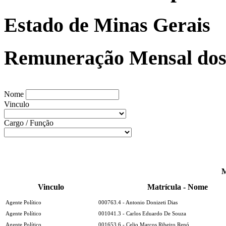
Estado de Minas Gerais
Remuneração Mensal dos 
Nome
Vinculo
Cargo / Função
M
Vinculo
Matrícula - Nome
Agente Político
000763.4 - Antonio Donizeti Dias
Agente Político
001041.3 - Carlos Eduardo De Souza
Agente Político
001653.6 - Celio Marcos Ribeiro Renó