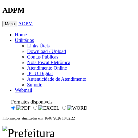
ADPM
ADPM
Menu
Home
Utilitários
Links Úteis
Download / Upload
Contas Públicas
Nota Fiscal Eletrônica
Atendimento Online
IPTU Digital
Autenticidade de Atendimento
Suporte
Webmail
Formatos disponíveis
Informações atualizadas em: 16/07/2026 18:02:22