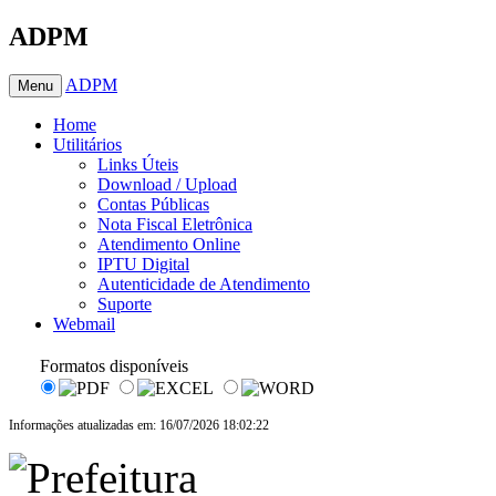
ADPM
ADPM
Menu
Home
Utilitários
Links Úteis
Download / Upload
Contas Públicas
Nota Fiscal Eletrônica
Atendimento Online
IPTU Digital
Autenticidade de Atendimento
Suporte
Webmail
Formatos disponíveis
Informações atualizadas em: 16/07/2026 18:02:22