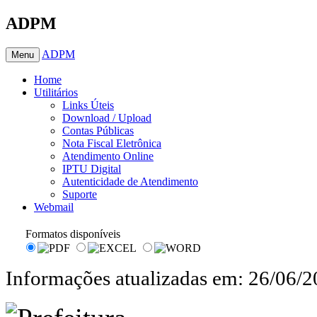
ADPM
ADPM
Menu
Home
Utilitários
Links Úteis
Download / Upload
Contas Públicas
Nota Fiscal Eletrônica
Atendimento Online
IPTU Digital
Autenticidade de Atendimento
Suporte
Webmail
Formatos disponíveis
Informações atualizadas em: 26/06/