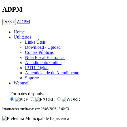
ADPM
ADPM
Menu
Home
Utilitários
Links Úteis
Download / Upload
Contas Públicas
Nota Fiscal Eletrônica
Atendimento Online
IPTU Digital
Autenticidade de Atendimento
Suporte
Webmail
Formatos disponíveis
Informações atualizadas em: 26/06/2026 18:00:03