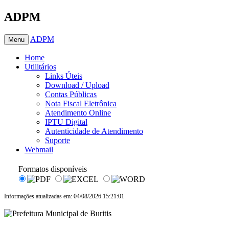
ADPM
ADPM
Menu
Home
Utilitários
Links Úteis
Download / Upload
Contas Públicas
Nota Fiscal Eletrônica
Atendimento Online
IPTU Digital
Autenticidade de Atendimento
Suporte
Webmail
Formatos disponíveis
Informações atualizadas em: 04/08/2026 15:21:01