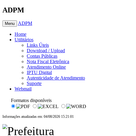
ADPM
ADPM
Menu
Home
Utilitários
Links Úteis
Download / Upload
Contas Públicas
Nota Fiscal Eletrônica
Atendimento Online
IPTU Digital
Autenticidade de Atendimento
Suporte
Webmail
Formatos disponíveis
Informações atualizadas em: 04/08/2026 15:21:01