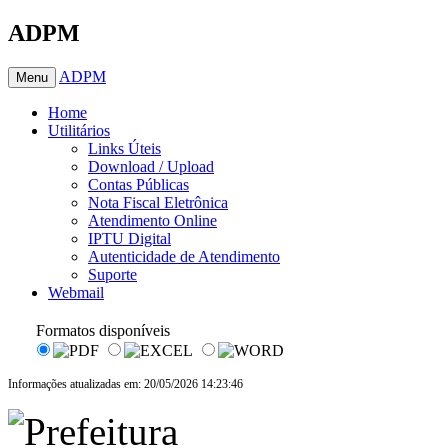
ADPM
ADPM
Menu
Home
Utilitários
Links Úteis
Download / Upload
Contas Públicas
Nota Fiscal Eletrônica
Atendimento Online
IPTU Digital
Autenticidade de Atendimento
Suporte
Webmail
Formatos disponíveis
Informações atualizadas em: 20/05/2026 14:23:46