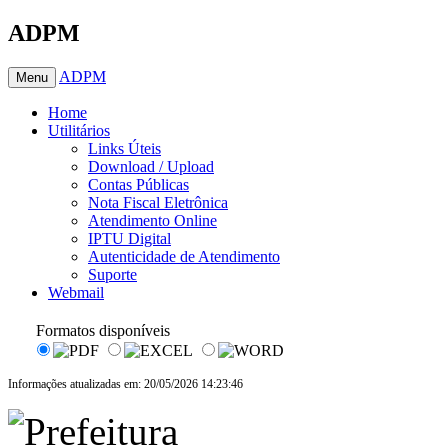
ADPM
ADPM
Menu
Home
Utilitários
Links Úteis
Download / Upload
Contas Públicas
Nota Fiscal Eletrônica
Atendimento Online
IPTU Digital
Autenticidade de Atendimento
Suporte
Webmail
Formatos disponíveis
Informações atualizadas em: 20/05/2026 14:23:46