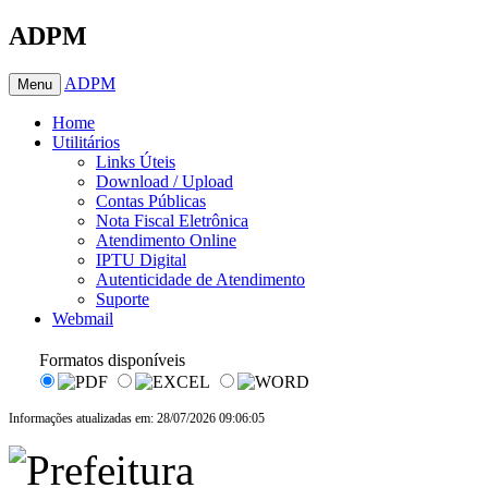
ADPM
ADPM
Menu
Home
Utilitários
Links Úteis
Download / Upload
Contas Públicas
Nota Fiscal Eletrônica
Atendimento Online
IPTU Digital
Autenticidade de Atendimento
Suporte
Webmail
Formatos disponíveis
Informações atualizadas em: 28/07/2026 09:06:05