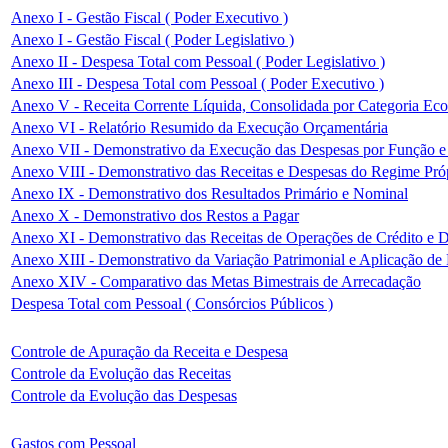
Anexo I - Gestão Fiscal ( Poder Executivo )
Anexo I - Gestão Fiscal ( Poder Legislativo )
Anexo II - Despesa Total com Pessoal ( Poder Legislativo )
Anexo III - Despesa Total com Pessoal ( Poder Executivo )
Anexo V - Receita Corrente Líquida, Consolidada por Categoria Ec
Anexo VI - Relatório Resumido da Execução Orçamentária
Anexo VII - Demonstrativo da Execução das Despesas por Função 
Anexo VIII - Demonstrativo das Receitas e Despesas do Regime Próp
Anexo IX - Demonstrativo dos Resultados Primário e Nominal
Anexo X - Demonstrativo dos Restos a Pagar
Anexo XI - Demonstrativo das Receitas de Operações de Crédito e D
Anexo XIII - Demonstrativo da Variação Patrimonial e Aplicação de
Anexo XIV - Comparativo das Metas Bimestrais de Arrecadação
Despesa Total com Pessoal ( Consórcios Públicos )
Controle de Apuração da Receita e Despesa
Controle da Evolução das Receitas
Controle da Evolução das Despesas
Gastos com Pessoal